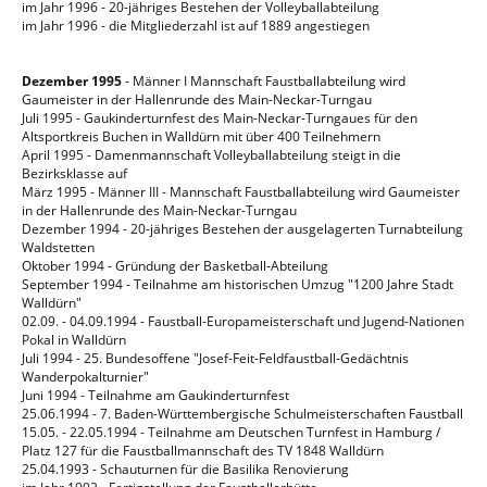
im Jahr 1996 - 20-jähriges Bestehen der Volleyballabteilung
im Jahr 1996 - die Mitgliederzahl ist auf 1889 angestiegen
Dezember 1995
- Männer I Mannschaft Faustballabteilung wird
Gaumeister in der Hallenrunde des Main-Neckar-Turngau
Juli 1995 - Gaukinderturnfest des Main-Neckar-Turngaues für den
Altsportkreis Buchen in Walldürn mit über 400 Teilnehmern
April 1995 - Damenmannschaft Volleyballabteilung steigt in die
Bezirksklasse auf
März 1995 - Männer III - Mannschaft Faustballabteilung wird Gaumeister
in der Hallenrunde des Main-Neckar-Turngau
Dezember 1994 - 20-jähriges Bestehen der ausgelagerten Turnabteilung
Waldstetten
Oktober 1994 - Gründung der Basketball-Abteilung
September 1994 - Teilnahme am historischen Umzug "1200 Jahre Stadt
Walldürn"
02.09. - 04.09.1994 - Faustball-Europameisterschaft und Jugend-Nationen
Pokal in Walldürn
Juli 1994 - 25. Bundesoffene "Josef-Feit-Feldfaustball-Gedächtnis
Wanderpokalturnier"
Juni 1994 - Teilnahme am Gaukinderturnfest
25.06.1994 - 7. Baden-Württembergische Schulmeisterschaften Faustball
15.05. - 22.05.1994 - Teilnahme am Deutschen Turnfest in Hamburg /
Platz 127 für die Faustballmannschaft des TV 1848 Walldürn
25.04.1993 - Schauturnen für die Basilika Renovierung