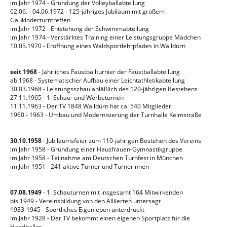
im Jahr 1974 - Gründung der Volleyballabteilung
02.06. - 04.06.1972 - 125-jähriges Jubiläum mit großem
Gaukinderturntreffen
im Jahr 1972 - Entstehung der Schwimmabteilung
im Jahr 1974 - Verstärktes Training einer Leistungsgruppe Mädchen
10.05.1970 - Eröffnung eines Waldsportlehrpfades in Walldürn
seit 1968
- Jährliches Faustballturnier der Faustballabteilung
ab 1968 - Systematischer Aufbau einer Leichtathletikabteilung
30.03.1968 - Leistungsschau anläßlich des 120-jährigen Bestehens
27.11.1965 - 1. Schau- und Werbeturnen
11.11.1963 - Der TV 1848 Walldürn hat ca. 540 Mitglieder
1960 - 1963 - Umbau und Modernisierung der Turnhalle Keimstraße
30.10.1958
- Jubiläumsfeier zum 110-jährigen Bestehen des Vereins
im Jahr 1958 - Gründung einer Hausfrauen-Gymnastikgruppe
im Jahr 1958 - Teilnahme am Deutschen Turnfest in München
im Jahr 1951 - 241 aktive Turner und Turnerinnen
07.08.1949
- 1. Schauturnen mit insgesamt 164 Mitwirkenden
bis 1949 - Vereinsbildung von den Alliierten untersagt
1933-1945 - Sportliches Eigenleben unterdrückt
im Jahr 1928 - Der TV bekommt einen eigenen Sportplatz für die
Handballer