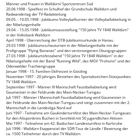
Männer und Frauen in Walldürn/ Sportzentrum Süd
20.06.1998 - Spielfest im Schulhof der Grundschule Walldürn und
Radwandertag der TV-Radabteilung
09.05. - 10.05.1998 - Jubiläums-Volleyballturnier der Volleyballabteilung in
der Nibelungenhalle
29.04. - 15.05.1998 - Jubiläumsausstellung "150 Jahre TV 1848 Walldürn"
in der Volksbank Walldürn
April 1998 - Überreichung der DTB-Jubiläumsurkunde in Hanau
29.03.1998 - Jubiläumsschauturnen in der Nibelungenhalle mit der
Profigruppe "Flying Bananas" und den vereinseigenen Übungsgruppen
27.03.1998 - Jubiläumsfestabend "150 Jahre TV 1848 Walldürn" in der
Nibelungehalle mit der Band "Running Wild", des MGV "Frohsinn" und der
Odenwälder Trachtengruppe
Januar 1998 - 15. Familien-Skifreizeit in Göstling
November 1997 - 20-jähriges Bestehen des Sportabzeichen-Stützpunktes
TV 1848 Walldürn
September 1997 - Männer III Mannschaft Faustballabteilung wird
Gaumeister in der Feldrunde des Main-Neckar-Turngau
Juli 1997 - Männer I Mannschaft Faustballabteilung wird Gaumeister in
der Feldrunde des Main-Neckar-Turngau und steigt zusammen mit der 2.
Mannschaft in die Landesliga Nord auf
Juni 1997 - Teilnahme am Gaukinderturnfest des Main-Neckar-Turngaues
für den Altsportkreis Buchen in Sennfeld mit 50 jugendlichen Aktiven
Mai 1997 - Teilnahme am 42. Badischen Landesturnfest in Karlsruhe
Juli 1996 - Walldürn Etappenziel der SDR-Tour de Ländle / Bewirtung der
ca. 1500 Teilnehmer durch den TV Walldürn