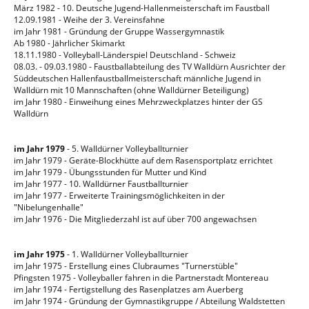
März 1982 - 10. Deutsche Jugend-Hallenmeisterschaft im Faustball
12.09.1981 - Weihe der 3. Vereinsfahne
im Jahr 1981 - Gründung der Gruppe Wassergymnastik
Ab 1980 - Jährlicher Skimarkt
18.11.1980 - Volleyball-Länderspiel Deutschland - Schweiz
08.03. - 09.03.1980 - Faustballabteilung des TV Walldürn Ausrichter der
Süddeutschen Hallenfaustballmeisterschaft männliche Jugend in
Walldürn mit 10 Mannschaften (ohne Walldürner Beteiligung)
im Jahr 1980 - Einweihung eines Mehrzweckplatzes hinter der GS
Walldürn
im Jahr 1979
- 5. Walldürner Volleyballturnier
im Jahr 1979 - Geräte-Blockhütte auf dem Rasensportplatz errichtet
im Jahr 1979 - Übungsstunden für Mutter und Kind
im Jahr 1977 - 10. Walldürner Faustballturnier
im Jahr 1977 - Erweiterte Trainingsmöglichkeiten in der
"Nibelungenhalle"
im Jahr 1976 - Die Mitgliederzahl ist auf über 700 angewachsen
im Jahr 1975
- 1. Walldürner Volleyballturnier
im Jahr 1975 - Erstellung eines Clubraumes "Turnerstüble"
Pfingsten 1975 - Volleyballer fahren in die Partnerstadt Montereau
im Jahr 1974 - Fertigstellung des Rasenplatzes am Auerberg
im Jahr 1974 - Gründung der Gymnastikgruppe / Abteilung Waldstetten