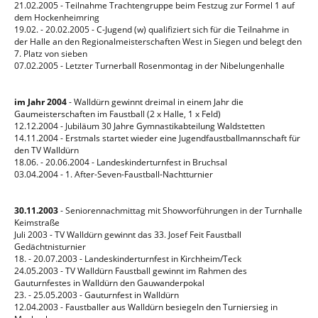
21.02.2005 - Teilnahme Trachtengruppe beim Festzug zur Formel 1 auf
dem Hockenheimring
19.02. - 20.02.2005 - C-Jugend (w) qualifiziert sich für die Teilnahme in
der Halle an den Regionalmeisterschaften West in Siegen und belegt den
7. Platz von sieben
07.02.2005 - Letzter Turnerball Rosenmontag in der Nibelungenhalle
im Jahr 2004
- Walldürn gewinnt dreimal in einem Jahr die
Gaumeisterschaften im Faustball (2 x Halle, 1 x Feld)
12.12.2004 - Jubiläum 30 Jahre Gymnastikabteilung Waldstetten
14.11.2004 - Erstmals startet wieder eine Jugendfaustballmannschaft für
den TV Walldürn
18.06. - 20.06.2004 - Landeskinderturnfest in Bruchsal
03.04.2004 - 1. After-Seven-Faustball-Nachtturnier
30.11.2003
- Seniorennachmittag mit Showvorführungen in der Turnhalle
Keimstraße
Juli 2003 - TV Walldürn gewinnt das 33. Josef Feit Faustball
Gedächtnisturnier
18. - 20.07.2003 - Landeskinderturnfest in Kirchheim/Teck
24.05.2003 - TV Walldürn Faustball gewinnt im Rahmen des
Gauturnfestes in Walldürn den Gauwanderpokal
23. - 25.05.2003 - Gauturnfest in Walldürn
12.04.2003 - Faustballer aus Walldürn besiegeln den Turniersieg in