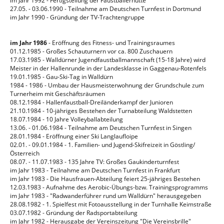
im Jahr 1992 - Fertigstellung der Faustballerhütte
27.05. - 03.06.1990 - Teilnahme am Deutschen Turnfest in Dortmund
im Jahr 1990 - Gründung der TV-Trachtengruppe
im Jahr 1986
- Eröffnung des Fitness- und Trainingsraumes
01.12.1985 - Großes Schauturnern vor ca. 800 Zuschauern
17.03.1985 - Walldürner Jugendfaustballmannschaft (15-18 Jahre) wird
Meister in der Hallenrunde in der Landesklasse in Gaggenau-Rotenfels
19.01.1985 - Gau-Ski-Tag in Walldürn
1984 - 1986 - Umbau der Hausmeisterwohnung der Grundschule zum
Turnerheim mit Geschäftsräumen
08.12.1984 - Hallenfaustball-Dreiländerkampf der Junioren
21.10.1984 - 10-jähriges Bestehen der Turnabteilung Waldstetten
18.07.1984 - 10 Jahre Volleyballabteilung
13.06. - 01.06.1984 - Teilnahme am Deutschen Turnfest in Singen
28.01.1984 - Eröffnung einer Ski Langlaufloipe
02.01. - 09.01.1984 - 1. Familien- und Jugend-Skifreizeit in Göstling/
Österreich
08.07. - 11.07.1983 - 135 Jahre TV: Großes Gaukinderturnfest
im Jahr 1983 - Teilnahme am Deutschen Turnfest in Frankfurt
im Jahr 1983 - Die Hausfrauen-Abteilung feiert 25-jähriges Bestehen
12.03.1983 - Aufnahme des Aerobic-Übungs-bzw. Trainingsprogramms
im Jahr 1983 - "Radwanderführer rund um Walldürn" herausgegeben
28.08.1982 - 1. Spielfest mit Fotoausstellung in der Turnhalle Keimstraße
03.07.1982 - Gründung der Radsportabteilung
im Jahr 1982 - Herausgabe der Vereinszeitung "Die Vereinsbrille"