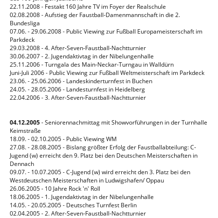
22.11.2008 - Festakt 160 Jahre TV im Foyer der Realschule
02.08.2008 - Aufstieg der Faustball-Damenmannschaft in die 2.
Bundesliga
07.06. - 29.06.2008 - Public Viewing zur Fußball Europameisterschaft im
Parkdeck
29.03.2008 - 4. After-Seven-Faustball-Nachtturnier
30.06.2007 - 2. Jugendaktivtag in der Nibelungenhalle
25.11.2006 - Turngala des Main-Neckar-Turngau in Walldürn
Juni-Juli 2006 - Public Viewing zur Fußball Weltmeisterschaft im Parkdeck
23.06. - 25.06.2006 - Landeskinderturnfest in Buchen
24.05. - 28.05.2006 - Landesturnfest in Heidelberg
22.04.2006 - 3. After-Seven-Faustball-Nachtturnier
04.12.2005
- Seniorennachmittag mit Showvorführungen in der Turnhalle
Keimstraße
18.09. - 02.10.2005 - Public Viewing WM
27.08. - 28.08.2005 - Bislang größter Erfolg der Faustballabteilung: C-
Jugend (w) erreicht den 9. Platz bei den Deutschen Meisterschaften in
Dennach
09.07. - 10.07.2005 - C-Jugend (w) wird erreicht den 3. Platz bei den
Westdeutschen Meisterschaften in Ludwigshafen/ Oppau
26.06.2005 - 10 Jahre Rock 'n' Roll
18.06.2005 - 1. Jugendaktivtag in der Nibelungenhalle
14.05. - 20.05.2005 - Deutsches Turnfest Berlin
02.04.2005 - 2. After-Seven-Faustball-Nachtturnier