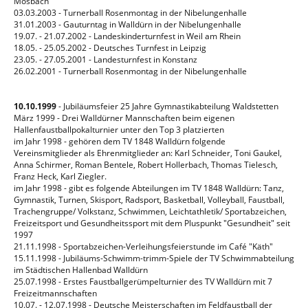
Mosbach
03.03.2003 - Turnerball Rosenmontag in der Nibelungenhalle
31.01.2003 - Gauturntag in Walldürn in der Nibelungenhalle
19.07. - 21.07.2002 - Landeskinderturnfest in Weil am Rhein
18.05. - 25.05.2002 - Deutsches Turnfest in Leipzig
23.05. - 27.05.2001 - Landesturnfest in Konstanz
26.02.2001 - Turnerball Rosenmontag in der Nibelungenhalle
10.10.1999
- Jubiläumsfeier 25 Jahre Gymnastikabteilung Waldstetten
März 1999 - Drei Walldürner Mannschaften beim eigenen
Hallenfaustballpokalturnier unter den Top 3 platzierten
im Jahr 1998 - gehören dem TV 1848 Walldürn folgende
Vereinsmitglieder als Ehrenmitglieder an: Karl Schneider, Toni Gaukel,
Anna Schirmer, Roman Bentele, Robert Hollerbach, Thomas Tielesch,
Franz Heck, Karl Ziegler.
im Jahr 1998 - gibt es folgende Abteilungen im TV 1848 Walldürn: Tanz,
Gymnastik, Turnen, Skisport, Radsport, Basketball, Volleyball, Faustball,
Trachengruppe/ Volkstanz, Schwimmen, Leichtathletik/ Sportabzeichen,
Freizeitsport und Gesundheitssport mit dem Pluspunkt "Gesundheit" seit
1997
21.11.1998 - Sportabzeichen-Verleihungsfeierstunde im Café "Käth"
15.11.1998 - Jubiläums-Schwimm-trimm-Spiele der TV Schwimmabteilung
im Städtischen Hallenbad Walldürn
25.07.1998 - Erstes Faustballgerümpelturnier des TV Walldürn mit 7
Freizeitmannschaften
10.07. - 12.07.1998 - Deutsche Meisterschaften im Feldfaustball der